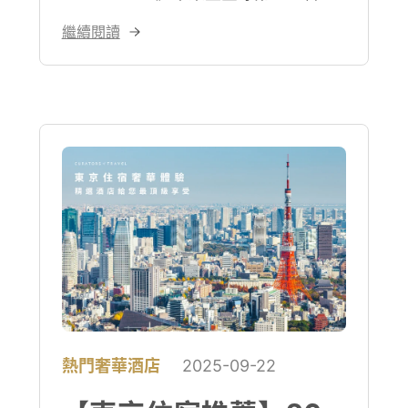
瑰麗以「A Sense of Place」理念，重
繼續閱讀
新定義奢華旅宿體驗。從香港、曼谷到
普吉島、宮古島，乃至巴黎與倫敦，瑰
麗以文化、美學與永續為核心，打造橫
跨大洲的奢華旅宿新篇章。
熱門奢華酒店
2025-09-22