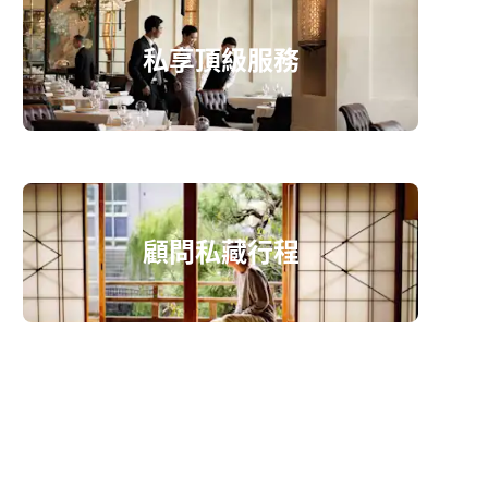
私享頂級服務
顧問私藏行程