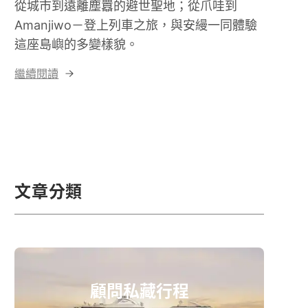
從城市到遠離塵囂的避世聖地；從爪哇到
Amanjiwo－登上列車之旅，與安縵一同體驗
這座島嶼的多變樣貌。
繼續閱讀
文章分類
顧問私藏行程