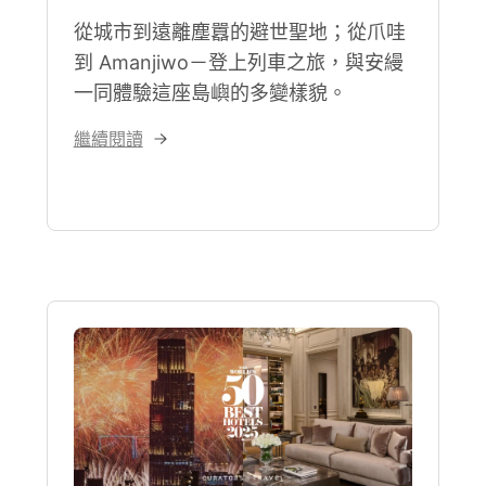
從城市到遠離塵囂的避世聖地；從爪哇
到 Amanjiwo－登上列車之旅，與安縵
一同體驗這座島嶼的多變樣貌。
繼續閱讀