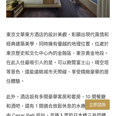
東京文華東方酒店的設計美觀，彰顯出現代風情和
經典建築美學，同時擁有優越的地理位置，位處於
東京歷史和文化中心內的金融區、東京黃金地段。
在此入住最吸引人的是，可以飽覽富士山、晴空塔
等景色，還能遠眺城市天際線，享受精緻豪華的居
住體驗。
此外，酒店設有多間豪華客房和套房、10 間餐廳
立即諮詢
和酒吧，還有 1 間適合放鬆休息的水療中心，位於
由 Cesar Pelli 設計、高聳入雲的日本橋三井塔樓