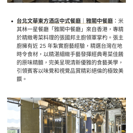
台北文華東方酒店中式餐廳｜雅閣中餐廳
：米
其林一星餐廳「雅閣中餐廳」來自香港，專精
於精緻粵菜料理的張國邦主廚領軍掌杓。張主
廚擁有近 25 年紮實廚藝經驗，精選台灣在地
時令食材，以精湛細緻手藝發揮經典粵菜佳餚
的原味精髓，完美呈現清新優雅的食藝美學，
引領賓客以味覺和視覺品賞精彩絕倫的極致美
饌。