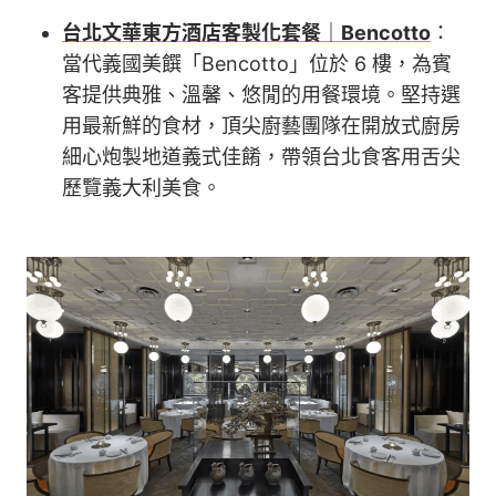
台北文華東方酒店客製化套餐｜Bencotto
：
當代義國美饌「Bencotto」位於 6 樓，為賓
客提供典雅、溫馨、悠閒的用餐環境。堅持選
用最新鮮的食材，頂尖廚藝團隊在開放式廚房
細心炮製地道義式佳餚，帶領台北食客用舌尖
歷覽義大利美食。