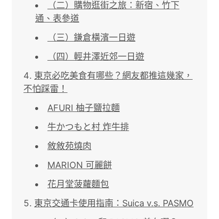
（二）購物逛街之旅：新宿、竹下
通、表參道
（三）鎌倉橫濱一日遊
（四）輕井澤近郊一日遊
東京必吃美食有哪些？網友都推這幾家，
不怕踩雷！
AFURI 柚子鹽拉麵
牛かつもと村 炸牛排
敘敘苑燒肉
MARION 可麗餅
花月堂菠蘿麵包
東京交通卡使用指南：Suica v.s. PASMO