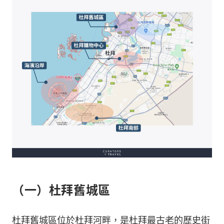
（一）杜拜舊城區
杜拜舊城區位於杜拜河畔，是杜拜最古老的歷史街