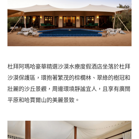
杜拜阿瑪哈豪華精選沙漠水療度假酒店坐落於杜拜
沙漠保護區，環抱著繁茂的棕櫚林、翠綠的樹冠和
壯麗的沙丘景觀，周邊環境靜謐宜人，且享有廣闊
平原和哈賈爾山的美麗景致。