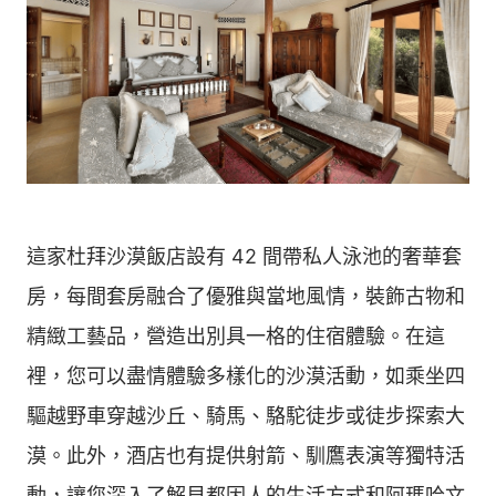
這家杜拜沙漠飯店設有 42 間帶私人泳池的奢華套
房，每間套房融合了優雅與當地風情，裝飾古物和
精緻工藝品，營造出別具一格的住宿體驗。在這
裡，您可以盡情體驗多樣化的沙漠活動，如乘坐四
驅越野車穿越沙丘、騎馬、駱駝徒步或徒步探索大
漠。此外，酒店也有提供射箭、馴鷹表演等獨特活
動，讓您深入了解貝都因人的生活方式和阿瑪哈文