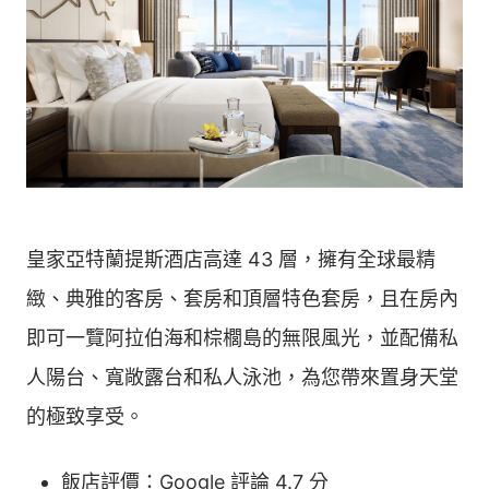
皇家亞特蘭提斯酒店高達 43 層，擁有全球最精
緻、典雅的客房、套房和頂層特色套房，且在房內
即可一覽阿拉伯海和棕櫚島的無限風光，並配備私
人陽台、寬敞露台和私人泳池，為您帶來置身天堂
的極致享受。
飯店評價：Google 評論 4.7 分