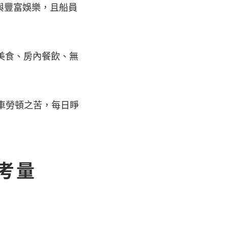
 與豐富娛樂，且船員
美食、房內餐飲、無
車勞頓之苦，每日睜
考量