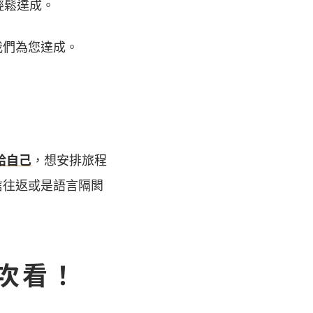
輕鬆達成。
我們為您達成。
給自己
，想安排旅程
信往返或是語言隔閡
次看！