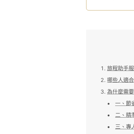
旅程助手服
哪些人適合
為什麼需要
一、節
二、精
三、專