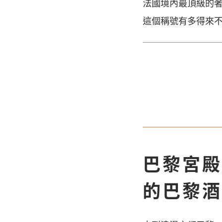
法國境內最頂級的奢
這個稱號有多得來
巴黎宮殿
的巴黎酒