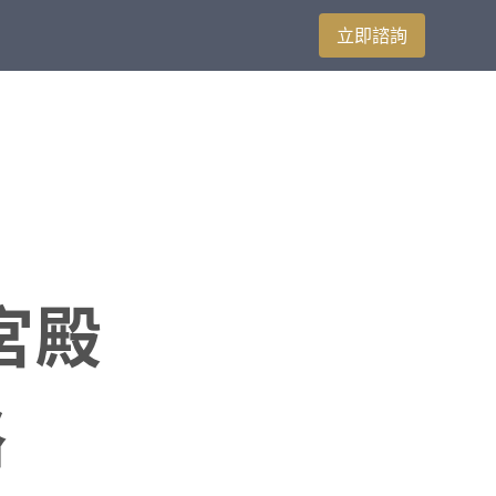
立即諮詢
宮殿
略