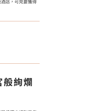
級酒店，可見要獲得
宮般絢爛