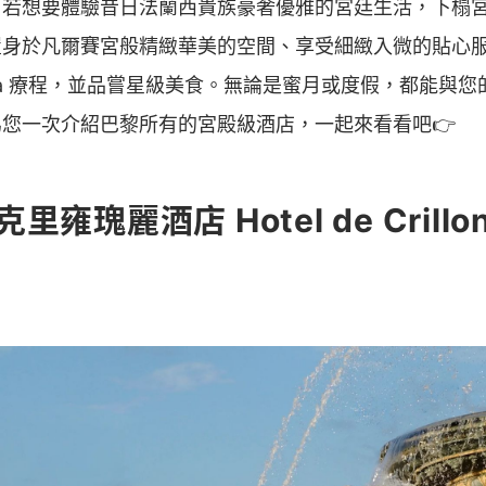
，若想要體驗昔日法蘭西貴族豪奢優雅的宮廷生活，下榻
置身於凡爾賽宮般精緻華美的空間、享受細緻入微的貼心
pa 療程，並品嘗星級美食。無論是蜜月或度假，都能與
您一次介紹巴黎所有的宮殿級酒店，一起來看看吧👉
雍瑰麗酒店 Hotel de Crillo